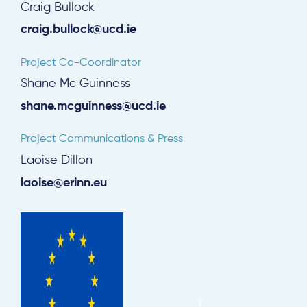
Craig Bullock
craig.bullock@ucd.ie
Project Co-Coordinator
Shane Mc Guinness
shane.mcguinness@ucd.ie
Project Communications & Press
Laoise Dillon
laoise@erinn.eu