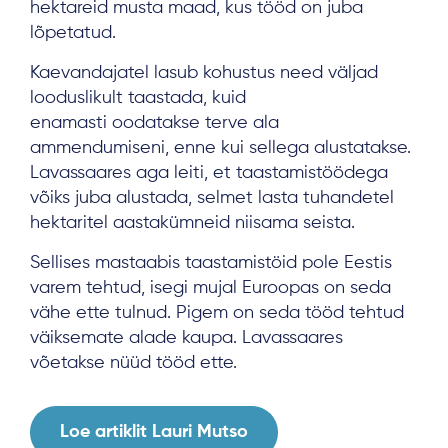
hektareid musta maad, kus tööd on juba
lõpetatud.
Kaevandajatel lasub kohustus need väljad
looduslikult taastada, kuid
enamasti oodatakse terve ala
ammendumiseni, enne kui sellega alustatakse.
Lavassaares aga leiti, et taastamistöödega
võiks juba alustada, selmet lasta tuhandetel
hektaritel aastakümneid niisama seista.
Sellises mastaabis taastamistöid pole Eestis
varem tehtud, isegi mujal Euroopas on seda
vähe ette tulnud. Pigem on seda tööd tehtud
väiksemate alade kaupa. Lavassaares
võetakse nüüd tööd ette.
Loe artiklit Lauri Mutso
About