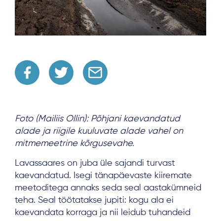
Foto (Mailiis Ollin): Põhjani kaevandatud
alade ja riigile kuuluvate alade vahel on
mitmemeetrine kõrgusevahe.
Lavassaares on juba üle sajandi turvast
kaevandatud. Isegi tänapäevaste kiiremate
meetoditega annaks seda seal aastakümneid
teha. Seal töötatakse jupiti: kogu ala ei
kaevandata korraga ja nii leidub tuhandeid