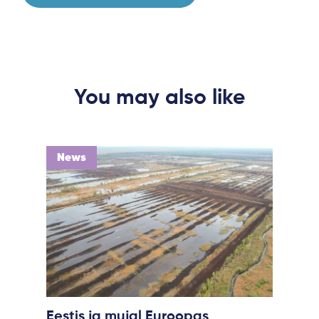
Project Sites
Team
News & Events
You may also like
Results & Resources
Local Hub
News
Subscribe
Log in
Eestis ja mujal Euroopas