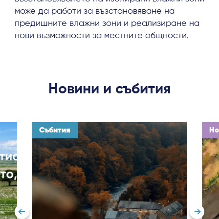
може да работи за възстановяване на
предишните влажни зони и реализиране на
About
нови възможности за местните общности.
Project Sites
Team
Новини и събития
News & Events
Results & Resources
Local Hub
Събития
Но
Subscribe