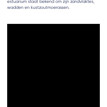
estuarium staat bekend om zijn zandvlaktes,
wadden en kustzoutmoerassen.
About
Project Sites
Team
News & Events
Results & Resources
Local Hub