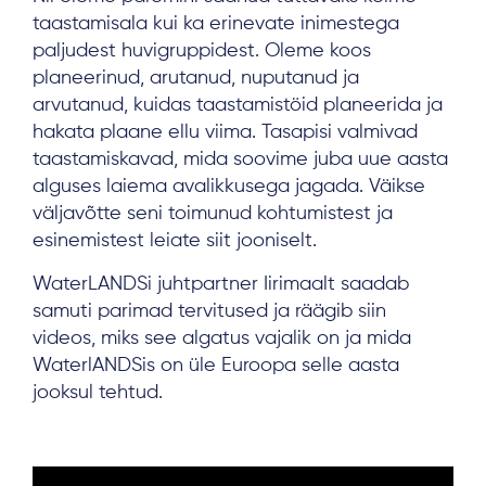
taastamisala kui ka erinevate inimestega
paljudest huvigruppidest. Oleme koos
planeerinud, arutanud, nuputanud ja
arvutanud, kuidas taastamistöid planeerida ja
hakata plaane ellu viima. Tasapisi valmivad
taastamiskavad, mida soovime juba uue aasta
alguses laiema avalikkusega jagada. Väikse
väljavõtte seni toimunud kohtumistest ja
esinemistest leiate siit jooniselt.
WaterLANDSi juhtpartner Iirimaalt saadab
samuti parimad tervitused ja räägib siin
videos, miks see algatus vajalik on ja mida
WaterlANDSis on üle Euroopa selle aasta
jooksul tehtud.