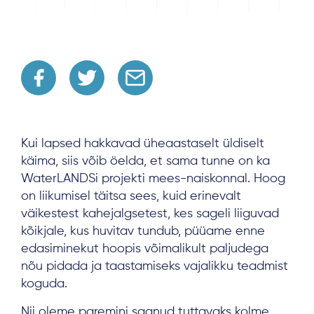
Kui lapsed hakkavad üheaastaselt üldiselt
käima, siis võib öelda, et sama tunne on ka
WaterLANDSi projekti mees-naiskonnal. Hoog
on liikumisel täitsa sees, kuid erinevalt
väikestest kahejalgsetest, kes sageli liiguvad
kõikjale, kus huvitav tundub, püüame enne
edasiminekut hoopis võimalikult paljudega
nõu pidada ja taastamiseks vajalikku teadmist
koguda.
Nii oleme paremini saanud tuttavaks kolme